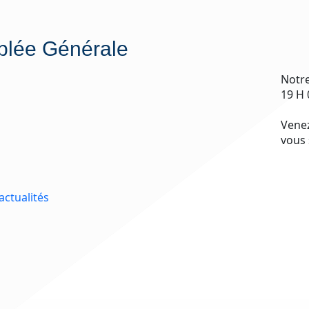
lée Générale
Notre
19 H 
Venez
vous 
actualités