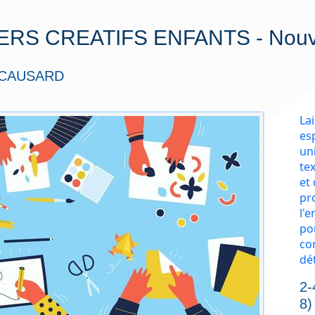
ERS CREATIFS ENFANTS - Nouv
e CAUSARD
Lai
esp
un
te
et 
pr
l'e
po
co
dét
2-
8)