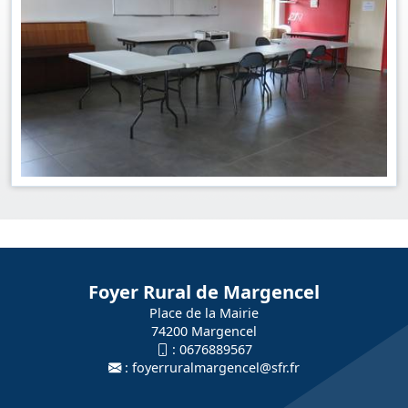
Foyer Rural de Margencel
Place de la Mairie
74200 Margencel
:
0676889567
:
foyerruralmargencel@sfr.fr