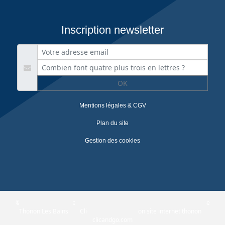
Inscription newsletter
OK
Mentions légales & CGV
Plan du site
Gestion des cookies
© 2026
Agence Web Thonon Les Bains
-
Référencement Google
Thonon Les Bains
Clic And Go
création site internet thonon
clicandgo.com