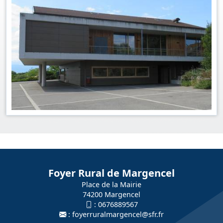
Foyer Rural de Margencel
Place de la Mairie
74200 Margencel
:
0676889567
:
foyerruralmargencel@sfr.fr